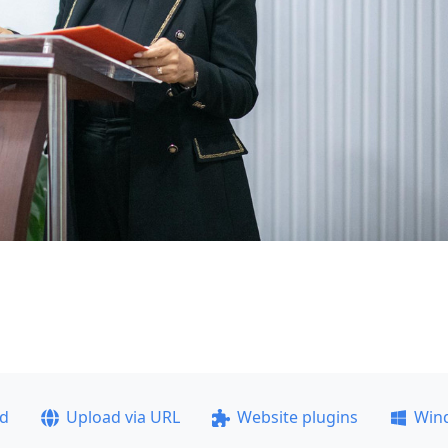
ad
Upload via URL
Website plugins
Win