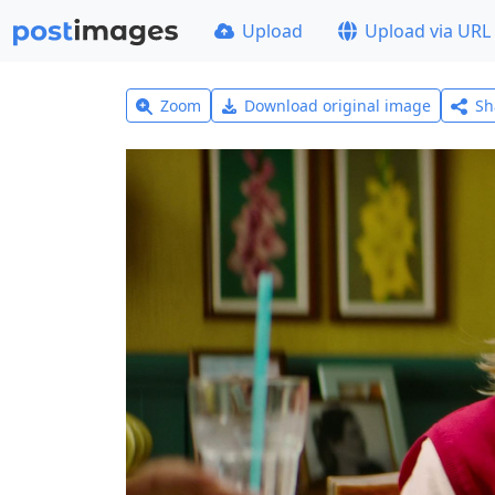
Upload
Upload via URL
Zoom
Download original image
Sh