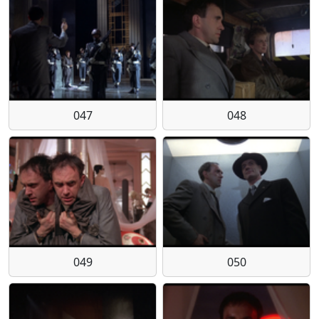
047
048
049
050