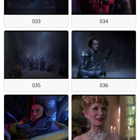
033
034
035
036