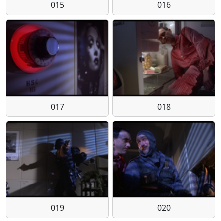
015
016
017
018
019
020