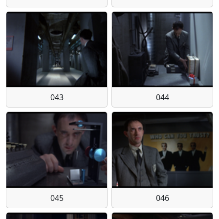
043
044
045
046