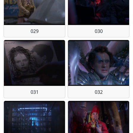
029
030
031
032