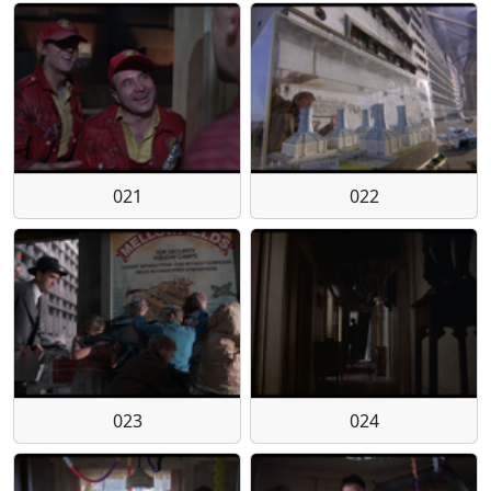
021
022
023
024