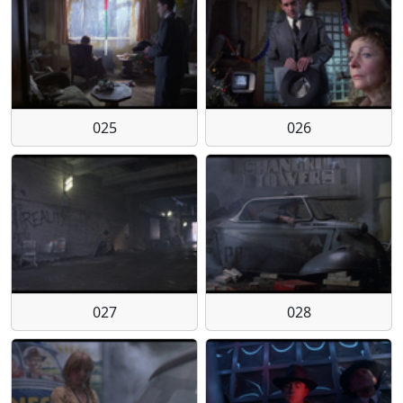
025
026
027
028