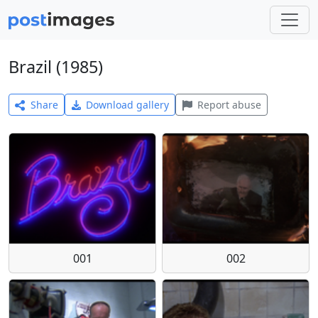
Brazil (1985)
Share
Download gallery
Report abuse
001
002