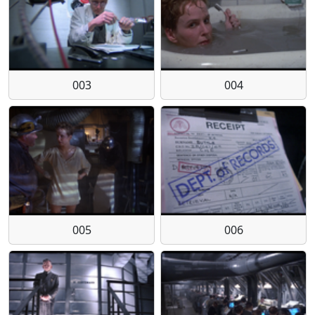
003
004
005
006