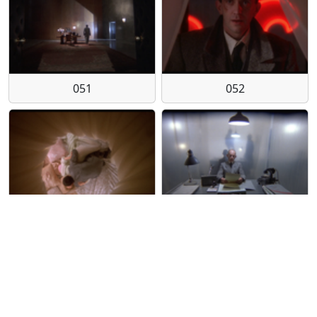
051
052
053
054