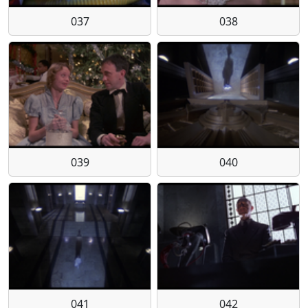
037
038
039
040
041
042