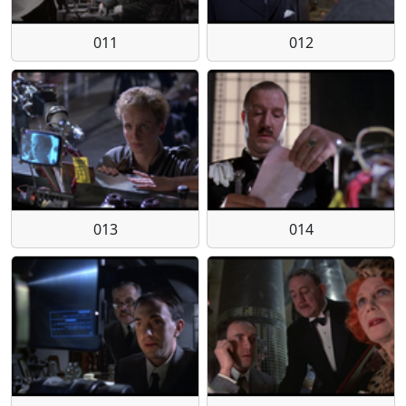
011
012
013
014