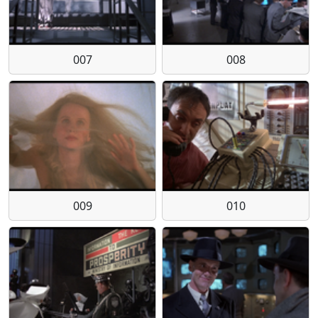
007
008
009
010