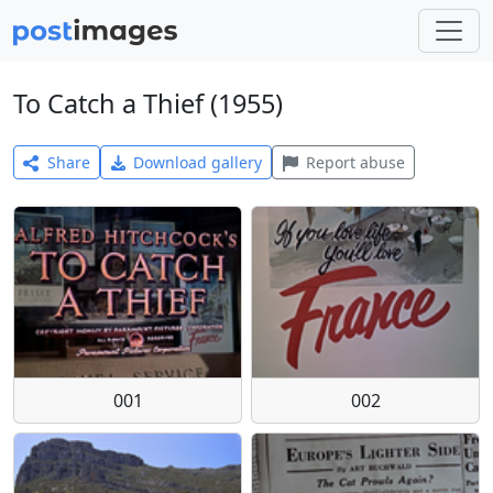
To Catch a Thief (1955)
Share
Download gallery
Report abuse
001
002