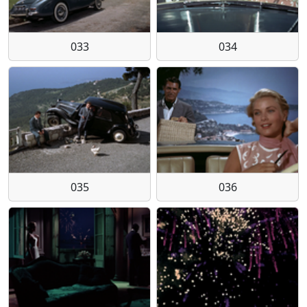
033
034
035
036