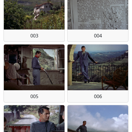
003
004
005
006