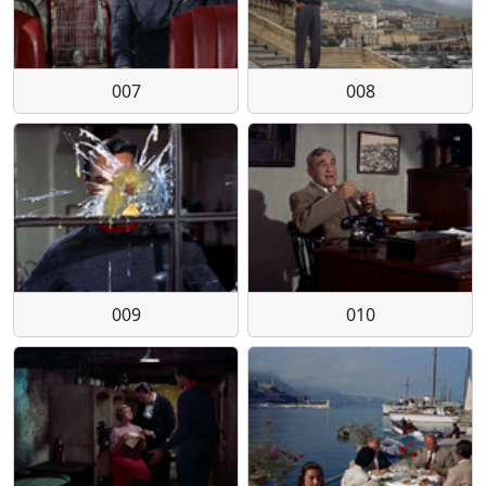
007
008
009
010