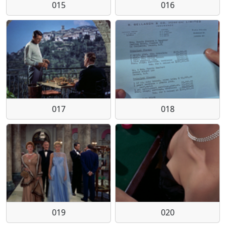
015
016
017
018
019
020