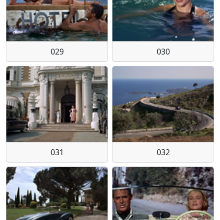
029
030
031
032