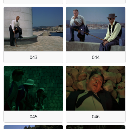
043
044
045
046