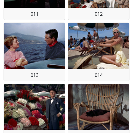
011
012
013
014