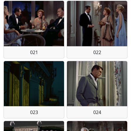
021
022
023
024