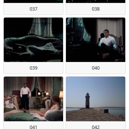
037
038
039
040
041
042