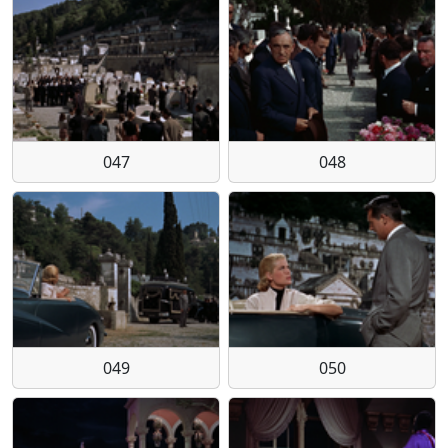
047
048
049
050