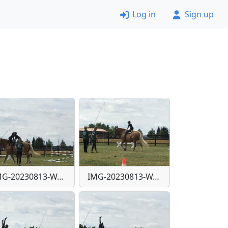
Log in
Sign up
IMG-20230813-WA0025
IMG-20230813-WA0026