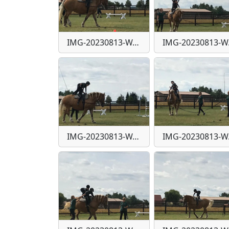
IMG-20230813-WA0027
IM
IMG-20230813-WA0033
IM