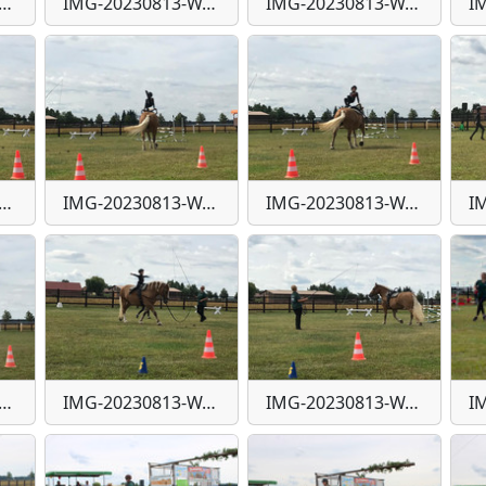
G-20230813-WA0040
IMG-20230813-WA0041
IMG-20230813-WA0042
G-20230813-WA0046
IMG-20230813-WA0047
IMG-20230813-WA0048
G-20230813-WA0052
IMG-20230813-WA0053
IMG-20230813-WA0054