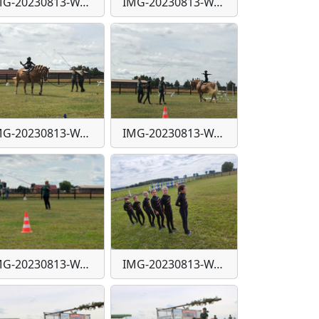
IMG-20230813-WA0043
IMG-20230813-WA0044
IMG-20230813-WA0049
IMG-20230813-WA0050
IMG-20230813-WA0055
IMG-20230813-WA0056