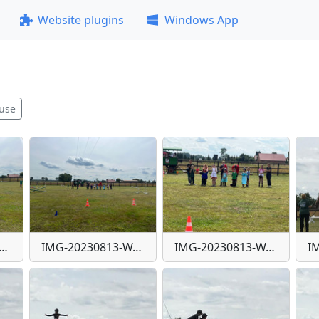
Website plugins
Windows App
use
G-20230813-WA0022
IMG-20230813-WA0023
IMG-20230813-WA0024