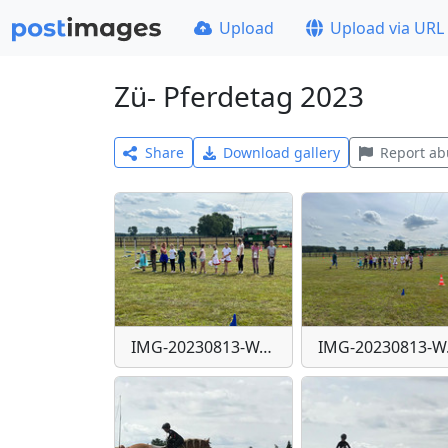
Upload
Upload via URL
Zü- Pferdetag 2023
Share
Download gallery
Report ab
IMG-20230813-WA0021
IM