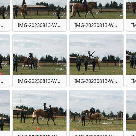
G-20230813-WA0028
IMG-20230813-WA0029
IMG-20230813-WA0030
G-20230813-WA0034
IMG-20230813-WA0035
IMG-20230813-WA0036