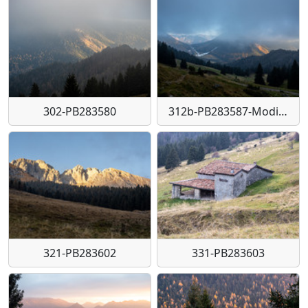
302-PB283580
312b-PB283587-Modifica
321-PB283602
331-PB283603