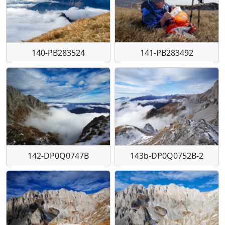
140-PB283524
141-PB283492
142-DP0Q0747B
143b-DP0Q0752B-2