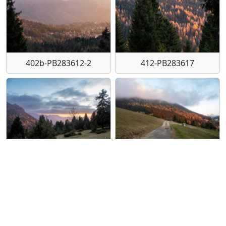
402b-PB283612-2
412-PB283617
420-PB283618
421-PB283620