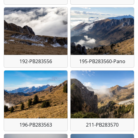
192-PB283556
195-PB283560-Pano
196-PB283563
211-PB283570