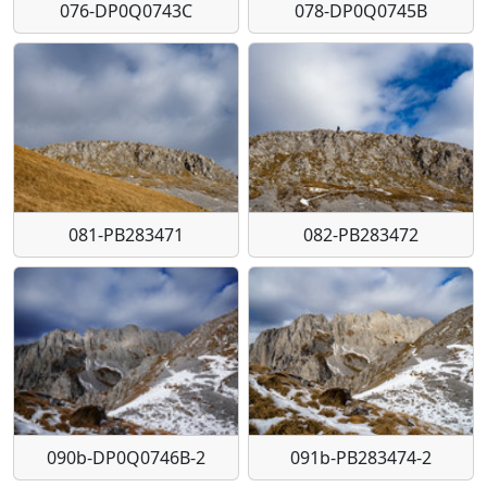
076-DP0Q0743C
078-DP0Q0745B
081-PB283471
082-PB283472
090b-DP0Q0746B-2
091b-PB283474-2