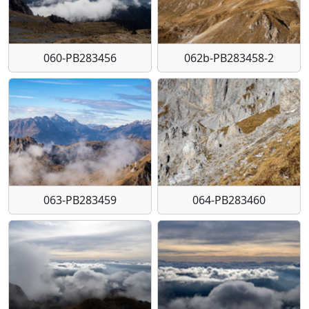
060-PB283456
062b-PB283458-2
063-PB283459
064-PB283460