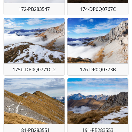
172-PB283547
174-DP0Q0767C
175b-DP0Q0771C-2
176-DP0Q0773B
181-PB283551
191-PB283553