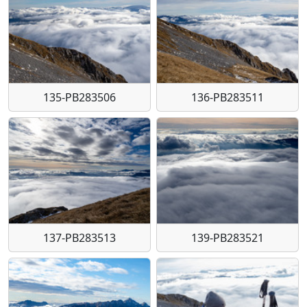
135-PB283506
136-PB283511
137-PB283513
139-PB283521