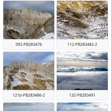
092-PB283476
112-PB283482-2
121b-PB283486-2
132-PB283491