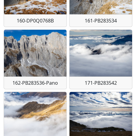
160-DP0Q0768B
161-PB283534
162-PB283536-Pano
171-PB283542