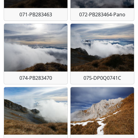
071-PB283463
072-PB283464-Pano
074-PB283470
075-DP0Q0741C