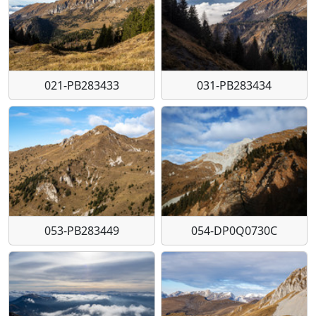
021-PB283433
031-PB283434
053-PB283449
054-DP0Q0730C