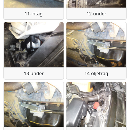
11-intag
12-under
13-under
14-oljetrag