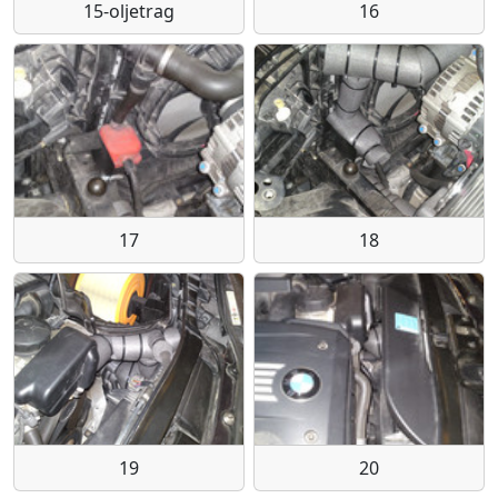
15-oljetrag
16
17
18
19
20