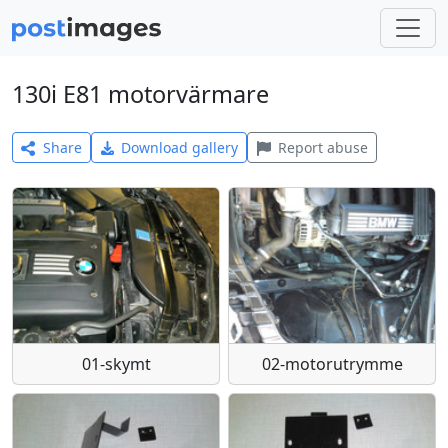
130i E81 motorvärmare
Share
Download gallery
Report abuse
01-skymt
02-motorutrymme