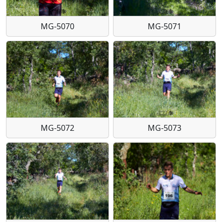
MG-5070
MG-5071
MG-5072
MG-5073