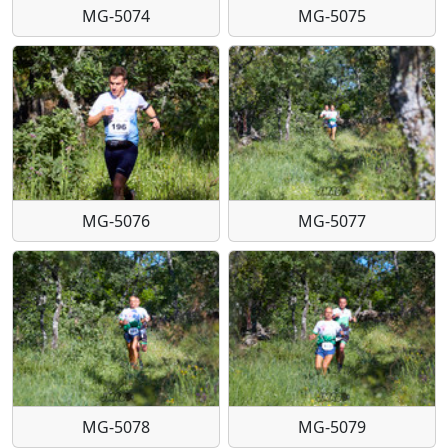
MG-5074
MG-5075
MG-5076
MG-5077
MG-5078
MG-5079