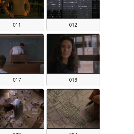
011
012
017
018