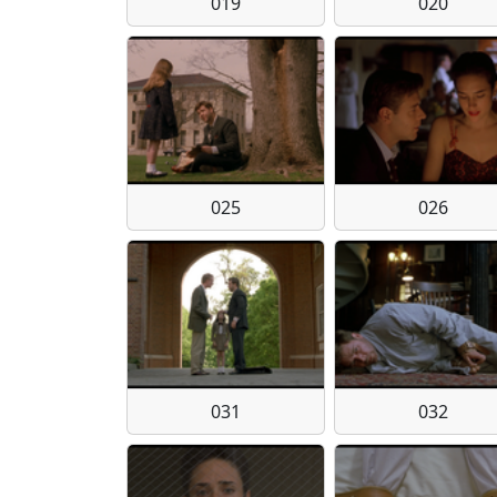
019
020
025
026
031
032