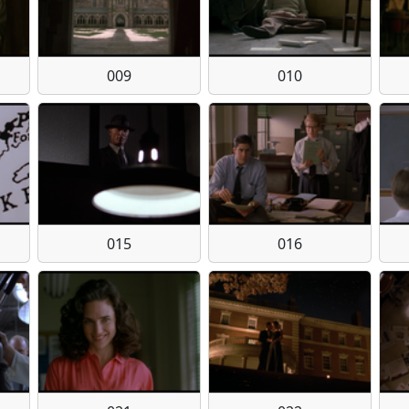
009
010
015
016