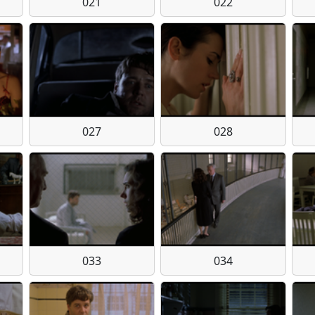
021
022
027
028
033
034