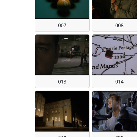
007
008
013
014