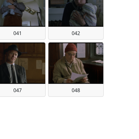
041
042
047
048