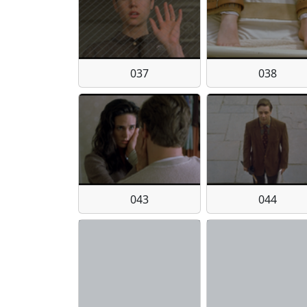
037
038
043
044