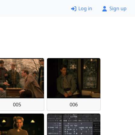
Log in
Sign up
005
006