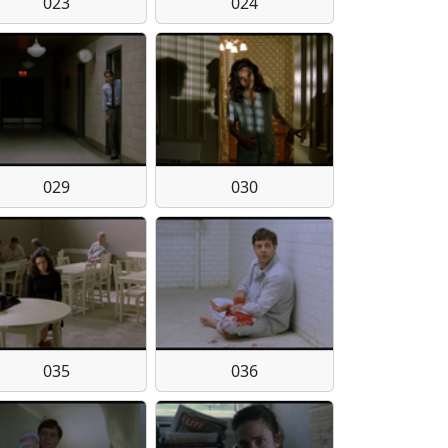
023
024
029
030
035
036