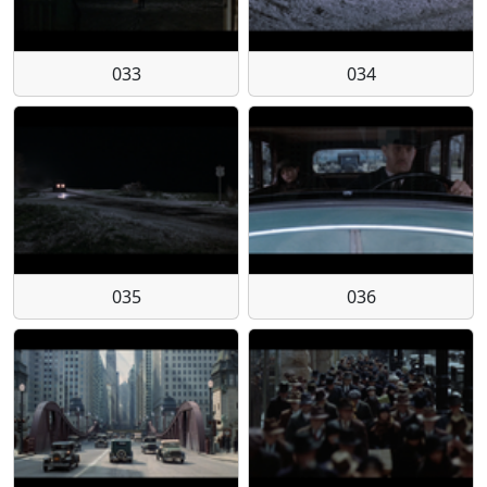
033
034
035
036