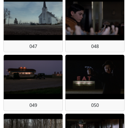
047
048
049
050