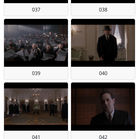
037
038
039
040
041
042