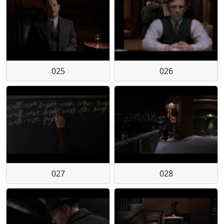
025
026
027
028