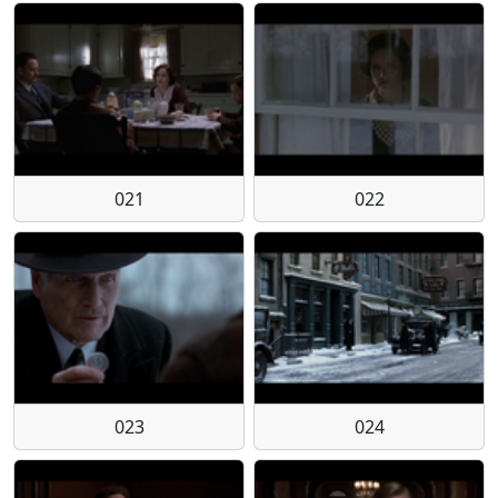
021
022
023
024