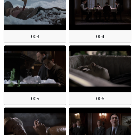
003
004
005
006