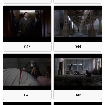
043
044
045
046