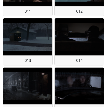
011
012
013
014