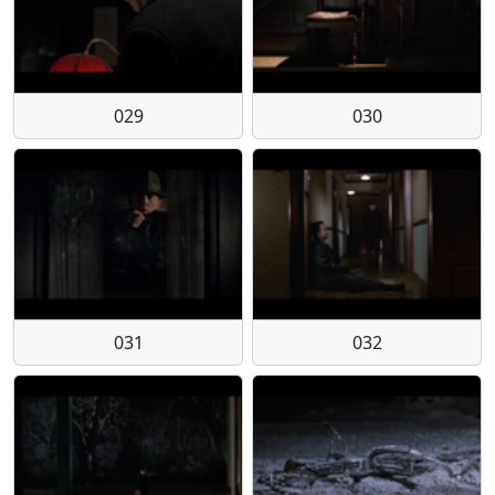
029
030
031
032