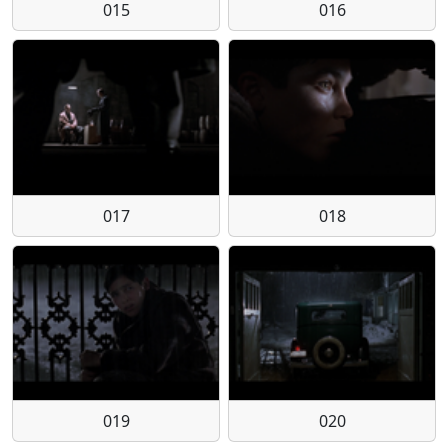
015
016
017
018
019
020