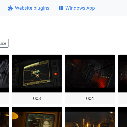
Website plugins
Windows App
use
003
004