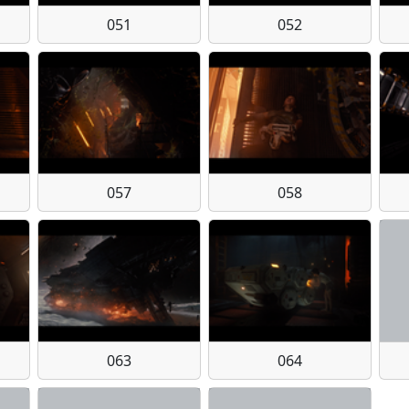
051
052
057
058
063
064