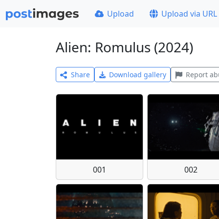
Upload
Upload via URL
Alien: Romulus (2024)
Share
Download gallery
Report ab
001
002