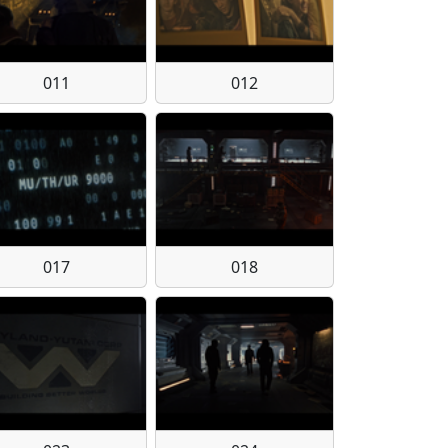
011
012
017
018