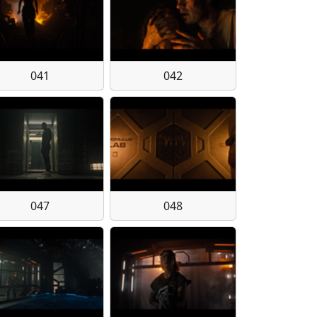
041
042
047
048