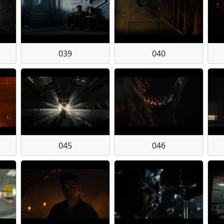
039
040
045
046