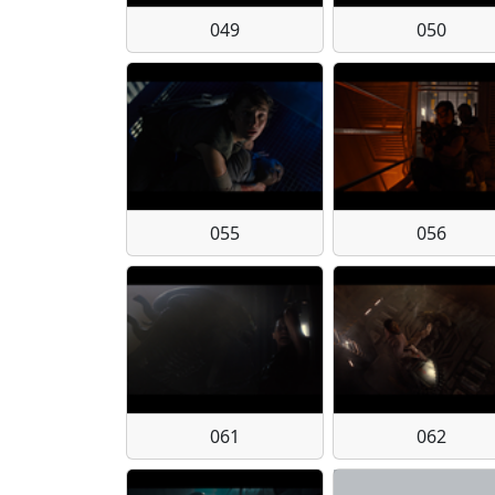
049
050
055
056
061
062