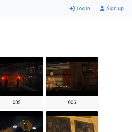
Log in
Sign up
005
006