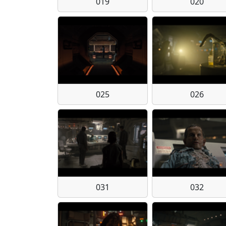
019
020
025
026
031
032