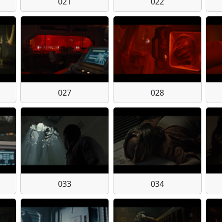
021
022
027
028
033
034