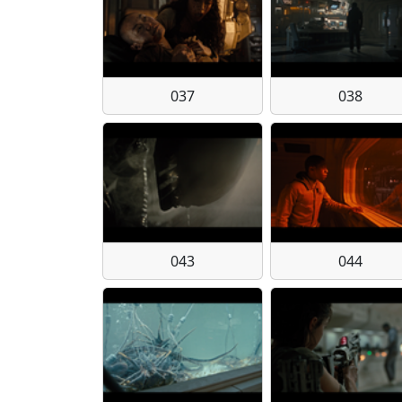
037
038
043
044