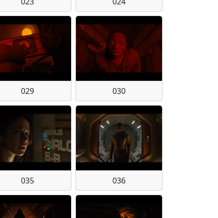
023
024
029
030
035
036