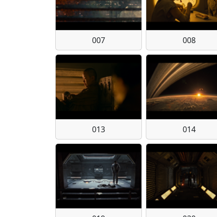
007
008
013
014