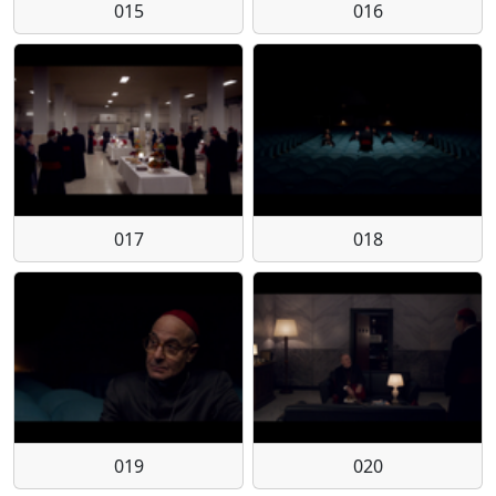
015
016
017
018
019
020