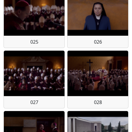
025
026
027
028