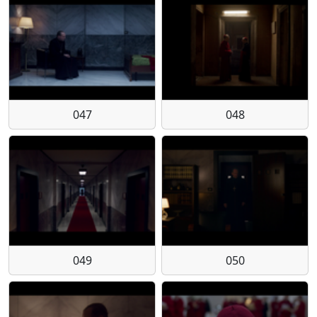
047
048
049
050