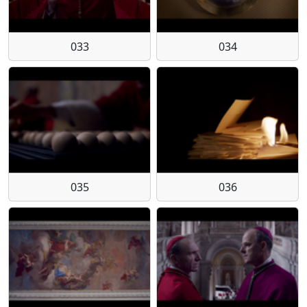
033
034
035
036