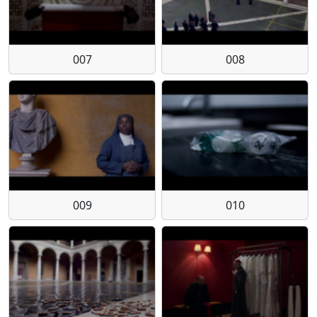
007
008
009
010