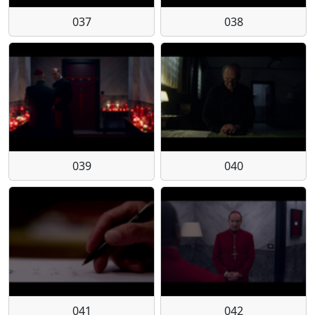
037
038
039
040
041
042