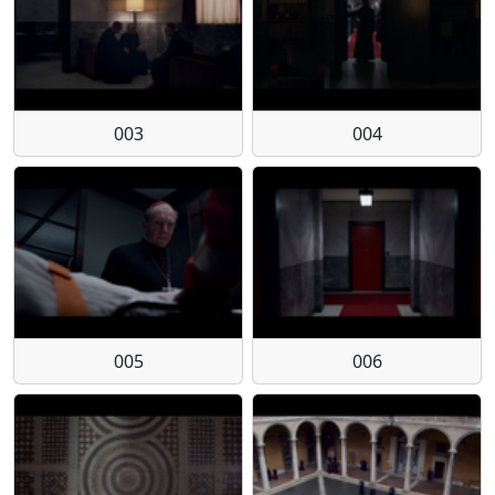
003
004
005
006