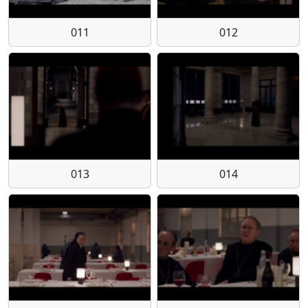
011
012
013
014