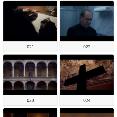
021
022
023
024