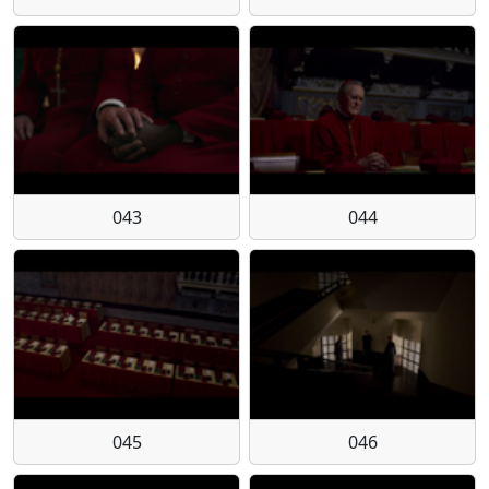
043
044
045
046