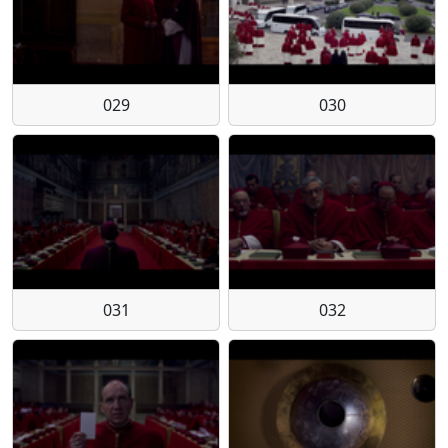
029
030
031
032